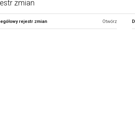
jestr zmian
egółowy rejestr zmian
Otwórz
D