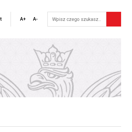
t
A+
A-